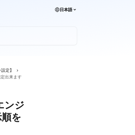
日本語
ン設定】
指定出来ます
エンジ
示順を