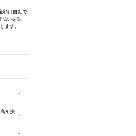
求金額は自動で
支払いを記
します。
残高を決