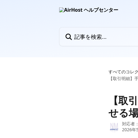
メインコンテンツにスキップ
記事を検索...
すべてのコレ
【取引明細】
【取
せる
対応者
2026年