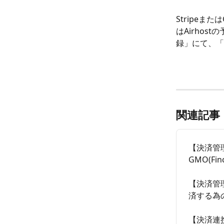
Stripeま
はAirho
録」にて、「
関連記事
【決済管理
GMO(F
【決済管
済する為
【決済連携