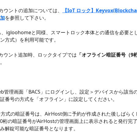
クアカウントの追加については、
【IoT ロック】Keyvox(Blockchai
加
を参照して下さい。
 L1も、igloohomeと同様、スマートロック本体との通信を必要
ン方式）を利用可能です。
ox アカウント追加時、ロックタイプでは
「オフライン暗証番号（9桁
。
ox Web管理画面「BACS」にログインし、設定＞デバイスから該当のLo
証番号の方式を「オフライン」に設定してください。
イン方式の暗証番号は、AirHost側に予約が作成された後しばら
 10桁の暗証番号がAirHostの管理画面上に表示されると発行完
み解錠可能な暗証番号となります。