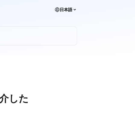
日本語
を介した