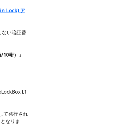
n Lock) ア
としない暗証番
/10桁）」
ckBox L1
くして発行され
了となりま