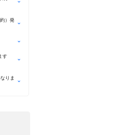
予約）発
ます
になりま