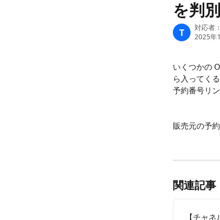
を判
対応者
T
2025年
いくつかの 
ら入ってくる
予約番号リン
販売元の予約サ
関連記事
【チャネル】