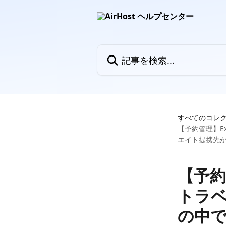
メインコンテンツにスキップ
記事を検索...
すべてのコレ
【予約管理】Exp
エイト提携先
【予約管
トラベル
の中