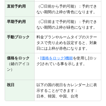
直前予約用
（◯日前から予約可能）：予約でき
ない期間の上枠が青色になります。
早期予約用
（◯日前まで予約可能）：予約でき
ない期間の上枠が緑色になります。
手動ブロック
料金プランやルームタイプのステー
タスで売り止めを設定すると、対象
日には上枠が赤色になります。
価格をロック
・
[価格をロック]機能
を使用し[ロッ
（鍵のアイコ
ク]されている事を示します。
ン）
祝日
以下の国の祝日をカレンダー上に表
示することができます：
日本、韓国、中国、台湾