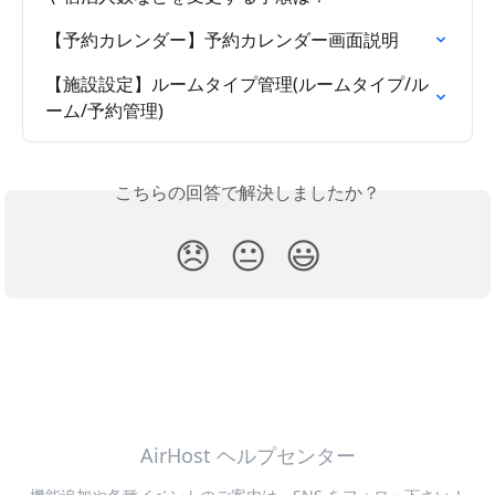
【予約カレンダー】予約カレンダー画面説明
【施設設定】ルームタイプ管理(ルームタイプ/ル
ーム/予約管理)
こちらの回答で解決しましたか？
😞
😐
😃
AirHost ヘルプセンター