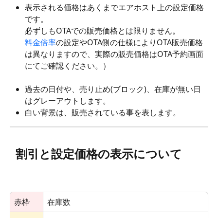
表示される価格はあくまでエアホスト上の設定価格
です。
必ずしもOTAでの販売価格とは限りません。
料金倍率
の設定やOTA側の仕様によりOTA販売価格
は異なりますので、実際の販売価格はOTA予約画面
にてご確認ください。）
過去の日付や、売り止め(ブロック)、在庫が無い日
はグレーアウトします。
白い背景は、販売されている事を表します。
  割引と設定価格の表示について
赤枠
在庫数