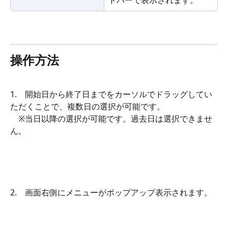
操作方法
1.　開始日から終了日までをカーソルでドラッグしてい
ただくことで、複数日の選択が可能です。
　※当日以降の選択が可能です。過去日は選択できませ
ん。
2.　画面右側にメニューがポップアップ表示されます。