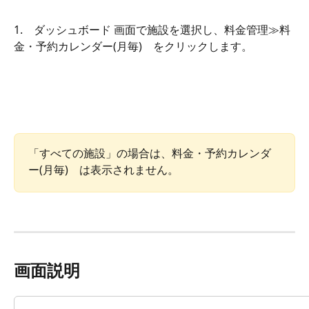
1.　ダッシュボード 画面で施設を選択し、料金管理≫料
金・予約カレンダー(月毎)　をクリックします。
「すべての施設」の場合は、料金・予約カレンダ
ー(月毎)　は表示されません。
画面説明