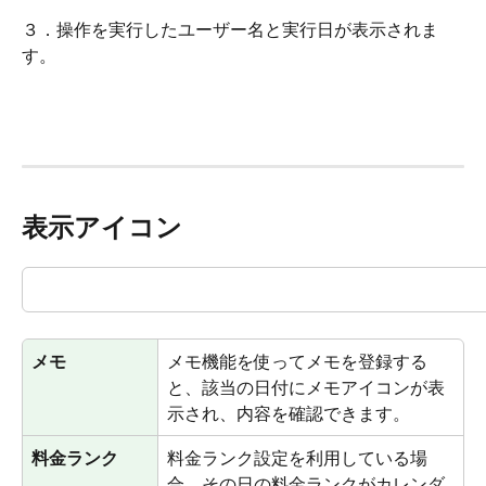
３．操作を実行したユーザー名と実行日が表示されま
す。
表示アイコン
メモ
メモ機能を使ってメモを登録する
と、該当の日付にメモアイコンが表
示され、内容を確認できます。
料金ランク
料金ランク設定を利用している場
合、その日の料金ランクがカレンダ