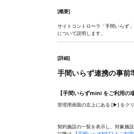
[概要]
サイトコントローラ「手間いらず」
について説明します。 
[詳細]
手間いらず連携の事前
【手間いらずmini をご利用の
管理用画面の左上にある [▶︎] を
契約施設の一覧を表示し、対象施設
以降は
 【手間いらずNET2 をご利